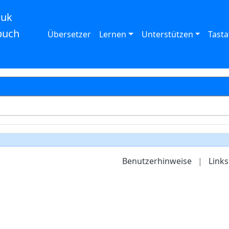
auk
buch
Übersetzer
Lernen
Unterstützen
Tasta
Benutzerhinweise
|
Links