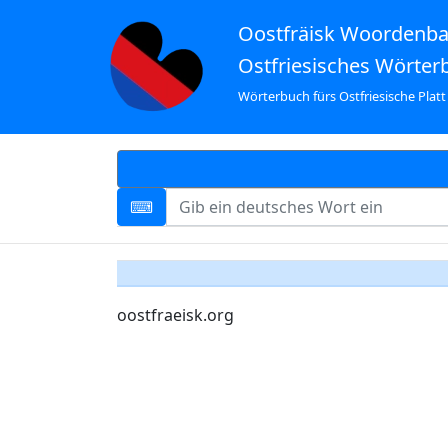
Oostfräisk Woordenb
Ostfriesisches Wörter
Wörterbuch fürs Ostfriesische Platt
oostfraeisk.org