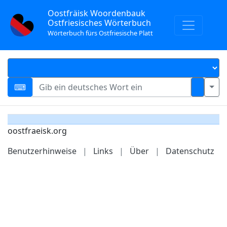
Oostfräisk Woordenbauk
Ostfriesisches Wörterbuch
Wörterbuch fürs Ostfriesische Platt
oostfraeisk.org
Benutzerhinweise
|
Links
|
Über
|
Datenschutz