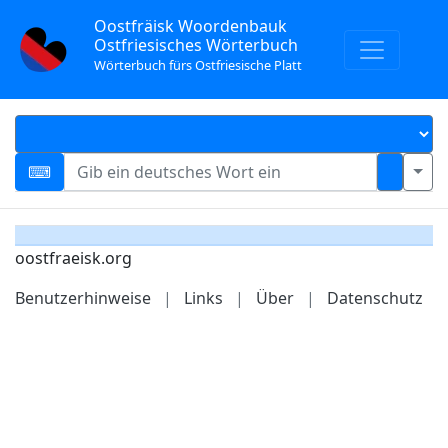
Oostfräisk Woordenbauk
Ostfriesisches Wörterbuch
Wörterbuch fürs Ostfriesische Platt
oostfraeisk.org
Benutzerhinweise
|
Links
|
Über
|
Datenschutz