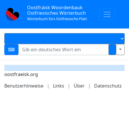
Oostfräisk Woordenbauk
Ostfriesisches Wörterbuch
Wörterbuch fürs Ostfriesische Platt
oostfraeisk.org
Benutzerhinweise
|
Links
|
Über
|
Datenschutz