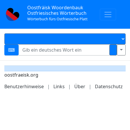
Oostfräisk Woordenbauk
Ostfriesisches Wörterbuch
Wörterbuch fürs Ostfriesische Platt
oostfraeisk.org
Benutzerhinweise
|
Links
|
Über
|
Datenschutz