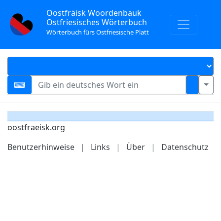
Oostfräisk Woordenbauk
Ostfriesisches Wörterbuch
Wörterbuch fürs Ostfriesische Platt
oostfraeisk.org
Benutzerhinweise
|
Links
|
Über
|
Datenschutz