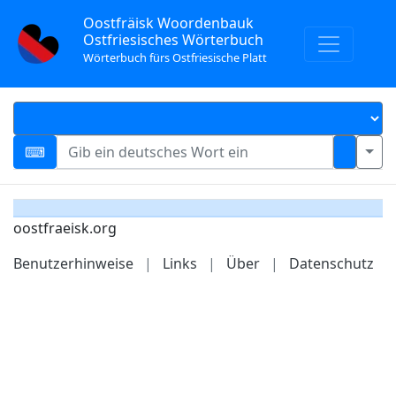
Oostfräisk Woordenbauk
Ostfriesisches Wörterbuch
Wörterbuch fürs Ostfriesische Platt
oostfraeisk.org
Benutzerhinweise
|
Links
|
Über
|
Datenschutz