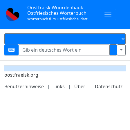
Oostfräisk Woordenbauk
Ostfriesisches Wörterbuch
Wörterbuch fürs Ostfriesische Platt
oostfraeisk.org
Benutzerhinweise
|
Links
|
Über
|
Datenschutz