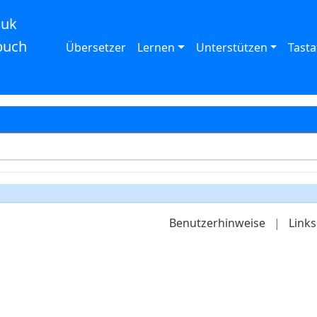
auk
buch
Übersetzer
Lernen
Unterstützen
Tasta
Benutzerhinweise
|
Links