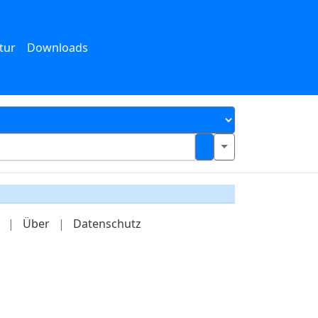
tur
Downloads
|
Über
|
Datenschutz