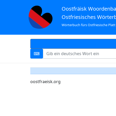
Oostfräisk Woordenb
Ostfriesisches Wörter
Wörterbuch fürs Ostfriesische Platt
oostfraeisk.org