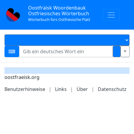
Oostfräisk Woordenbauk
Ostfriesisches Wörterbuch
Wörterbuch fürs Ostfriesische Platt
oostfraeisk.org
Benutzerhinweise
|
Links
|
Über
|
Datenschutz