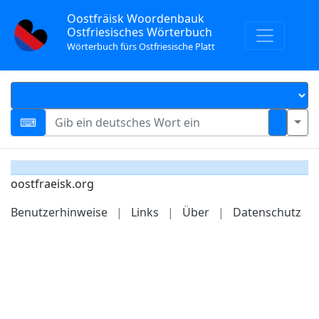
Oostfräisk Woordenbauk
Ostfriesisches Wörterbuch
Wörterbuch fürs Ostfriesische Platt
oostfraeisk.org
Benutzerhinweise
|
Links
|
Über
|
Datenschutz