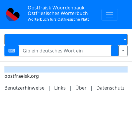
Oostfräisk Woordenbauk
Ostfriesisches Wörterbuch
Wörterbuch fürs Ostfriesische Platt
oostfraeisk.org
Benutzerhinweise
|
Links
|
Über
|
Datenschutz