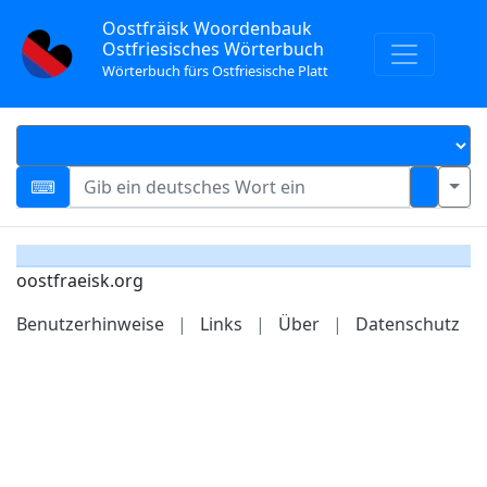
Oostfräisk Woordenbauk
Ostfriesisches Wörterbuch
Wörterbuch fürs Ostfriesische Platt
oostfraeisk.org
Benutzerhinweise
|
Links
|
Über
|
Datenschutz