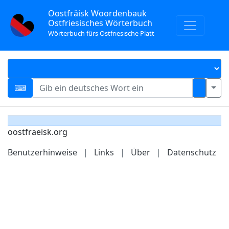
Oostfräisk Woordenbauk
Ostfriesisches Wörterbuch
Wörterbuch fürs Ostfriesische Platt
oostfraeisk.org
Benutzerhinweise
|
Links
|
Über
|
Datenschutz