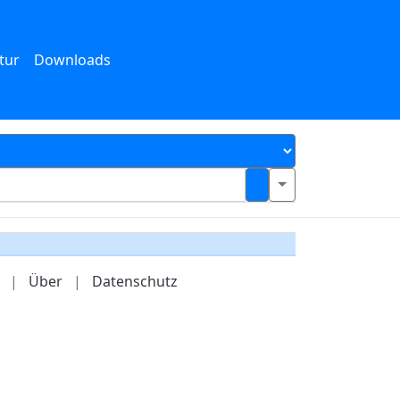
tur
Downloads
|
Über
|
Datenschutz