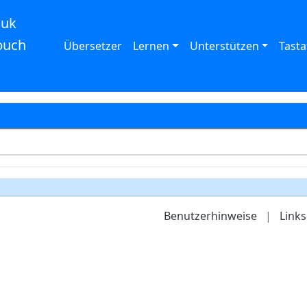
auk
buch
Übersetzer
Lernen
Unterstützen
Tasta
Benutzerhinweise
|
Links