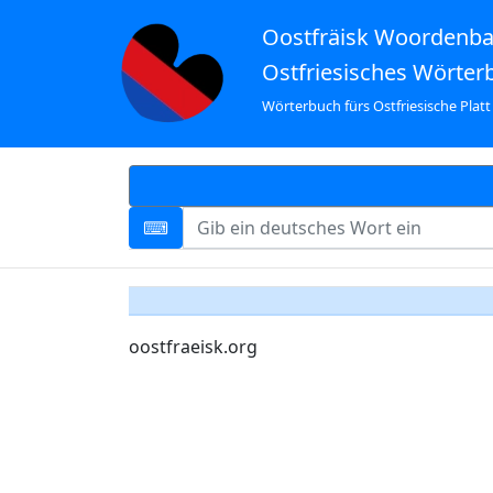
Oostfräisk Woordenb
Ostfriesisches Wörter
Wörterbuch fürs Ostfriesische Platt
oostfraeisk.org