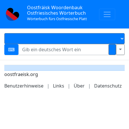
Oostfräisk Woordenbauk
Ostfriesisches Wörterbuch
Wörterbuch fürs Ostfriesische Platt
oostfraeisk.org
Benutzerhinweise
|
Links
|
Über
|
Datenschutz