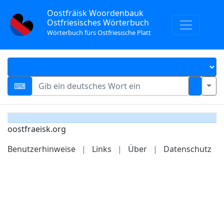
Oostfräisk Woordenbauk
Ostfriesisches Wörterbuch
Wörterbuch fürs Ostfriesische Platt
oostfraeisk.org
Benutzerhinweise
|
Links
|
Über
|
Datenschutz