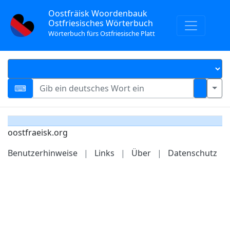
Oostfräisk Woordenbauk
Ostfriesisches Wörterbuch
Wörterbuch fürs Ostfriesische Platt
oostfraeisk.org
Benutzerhinweise
|
Links
|
Über
|
Datenschutz