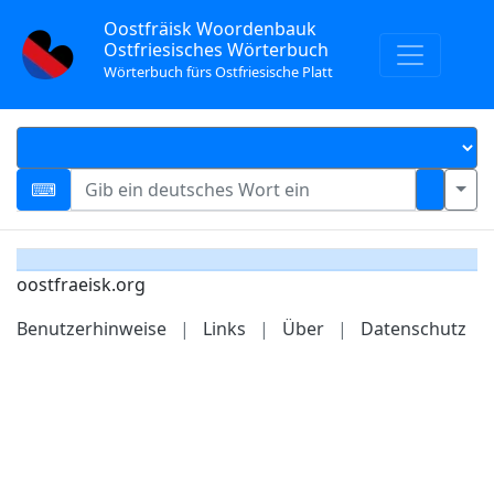
Oostfräisk Woordenbauk
Ostfriesisches Wörterbuch
Wörterbuch fürs Ostfriesische Platt
oostfraeisk.org
Benutzerhinweise
|
Links
|
Über
|
Datenschutz