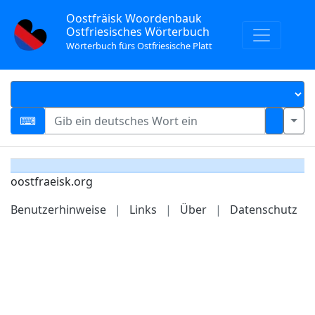
Oostfräisk Woordenbauk
Ostfriesisches Wörterbuch
Wörterbuch fürs Ostfriesische Platt
oostfraeisk.org
Benutzerhinweise
|
Links
|
Über
|
Datenschutz