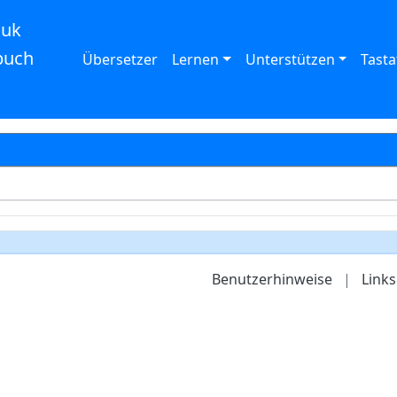
auk
buch
Übersetzer
Lernen
Unterstützen
Tasta
Benutzerhinweise
|
Links