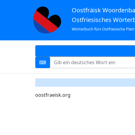
Oostfräisk Woordenb
Ostfriesisches Wörter
Wörterbuch fürs Ostfriesische Platt
oostfraeisk.org