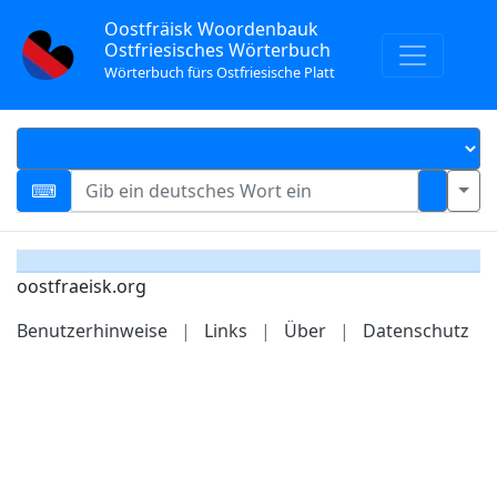
Oostfräisk Woordenbauk
Ostfriesisches Wörterbuch
Wörterbuch fürs Ostfriesische Platt
oostfraeisk.org
Benutzerhinweise
|
Links
|
Über
|
Datenschutz