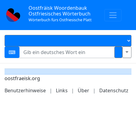
Oostfräisk Woordenbauk
Ostfriesisches Wörterbuch
Wörterbuch fürs Ostfriesische Platt
oostfraeisk.org
Benutzerhinweise
|
Links
|
Über
|
Datenschutz