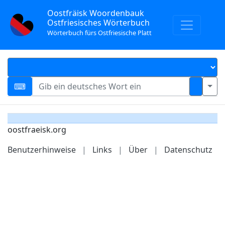
Oostfräisk Woordenbauk
Ostfriesisches Wörterbuch
Wörterbuch fürs Ostfriesische Platt
oostfraeisk.org
Benutzerhinweise
|
Links
|
Über
|
Datenschutz