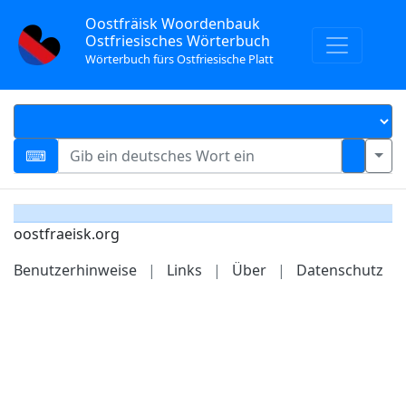
Oostfräisk Woordenbauk
Ostfriesisches Wörterbuch
Wörterbuch fürs Ostfriesische Platt
oostfraeisk.org
Benutzerhinweise
|
Links
|
Über
|
Datenschutz