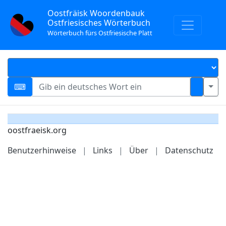
Oostfräisk Woordenbauk
Ostfriesisches Wörterbuch
Wörterbuch fürs Ostfriesische Platt
oostfraeisk.org
Benutzerhinweise
|
Links
|
Über
|
Datenschutz