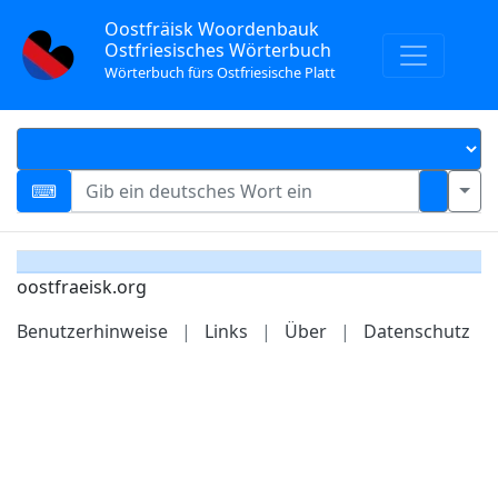
Oostfräisk Woordenbauk
Ostfriesisches Wörterbuch
Wörterbuch fürs Ostfriesische Platt
oostfraeisk.org
Benutzerhinweise
|
Links
|
Über
|
Datenschutz