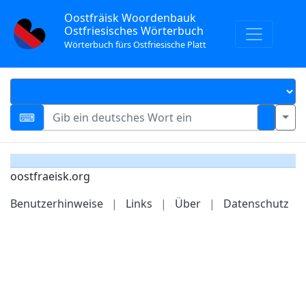
Oostfräisk Woordenbauk
Ostfriesisches Wörterbuch
Wörterbuch fürs Ostfriesische Platt
oostfraeisk.org
Benutzerhinweise
|
Links
|
Über
|
Datenschutz