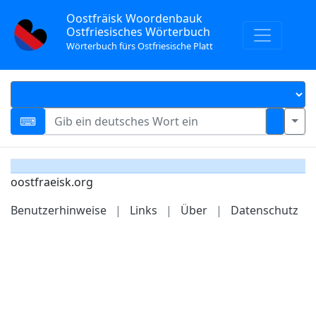
Oostfräisk Woordenbauk
Ostfriesisches Wörterbuch
Wörterbuch fürs Ostfriesische Platt
oostfraeisk.org
Benutzerhinweise
|
Links
|
Über
|
Datenschutz