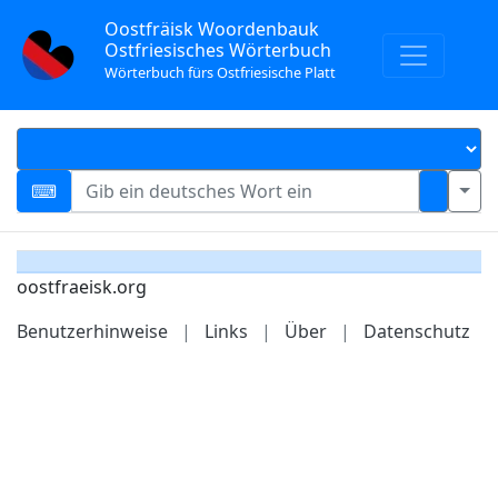
Oostfräisk Woordenbauk
Ostfriesisches Wörterbuch
Wörterbuch fürs Ostfriesische Platt
oostfraeisk.org
Benutzerhinweise
|
Links
|
Über
|
Datenschutz