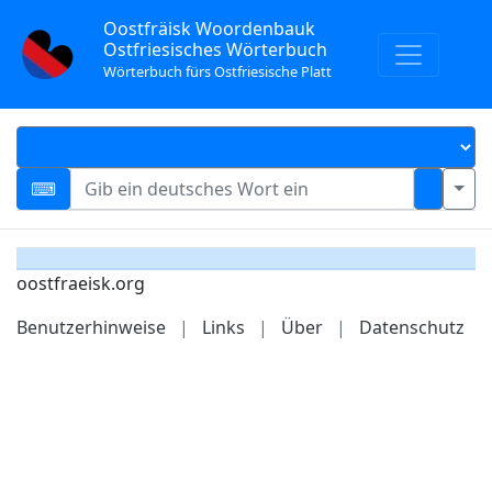
Oostfräisk Woordenbauk
Ostfriesisches Wörterbuch
Wörterbuch fürs Ostfriesische Platt
oostfraeisk.org
Benutzerhinweise
|
Links
|
Über
|
Datenschutz