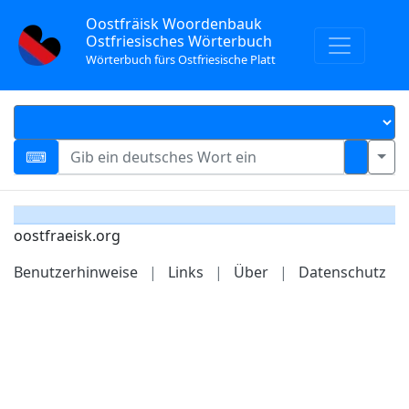
Oostfräisk Woordenbauk
Ostfriesisches Wörterbuch
Wörterbuch fürs Ostfriesische Platt
oostfraeisk.org
Benutzerhinweise
|
Links
|
Über
|
Datenschutz