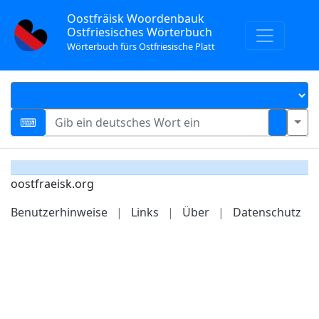
Oostfräisk Woordenbauk
Ostfriesisches Wörterbuch
Wörterbuch fürs Ostfriesische Platt
oostfraeisk.org
Benutzerhinweise
|
Links
|
Über
|
Datenschutz