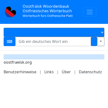
Oostfräisk Woordenbauk
Ostfriesisches Wörterbuch
Wörterbuch fürs Ostfriesische Platt
oostfraeisk.org
Benutzerhinweise
|
Links
|
Über
|
Datenschutz