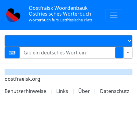
Oostfräisk Woordenbauk
Ostfriesisches Wörterbuch
Wörterbuch fürs Ostfriesische Platt
oostfraeisk.org
Benutzerhinweise
|
Links
|
Über
|
Datenschutz