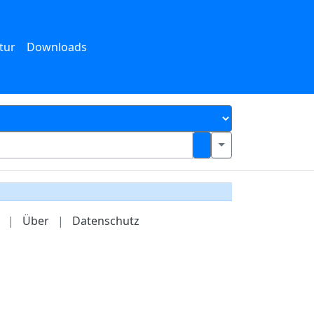
tur
Downloads
|
Über
|
Datenschutz