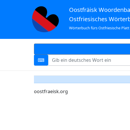
Oostfräisk Woordenb
Ostfriesisches Wörter
Wörterbuch fürs Ostfriesische Platt
oostfraeisk.org