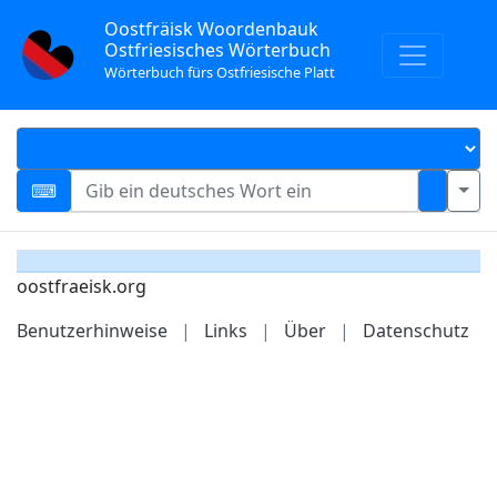
Oostfräisk Woordenbauk
Ostfriesisches Wörterbuch
Wörterbuch fürs Ostfriesische Platt
oostfraeisk.org
Benutzerhinweise
|
Links
|
Über
|
Datenschutz