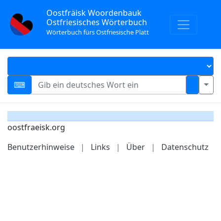
Oostfräisk Woordenbauk
Ostfriesisches Wörterbuch
Wörterbuch fürs Ostfriesische Platt
oostfraeisk.org
Benutzerhinweise
|
Links
|
Über
|
Datenschutz