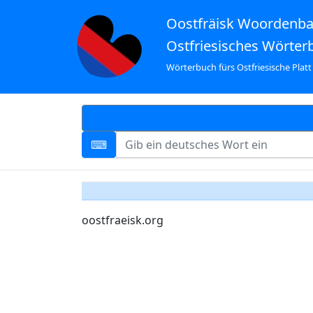
Oostfräisk Woordenb
Ostfriesisches Wörter
Wörterbuch fürs Ostfriesische Platt
oostfraeisk.org