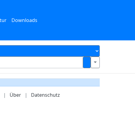
tur
Downloads
|
Über
|
Datenschutz