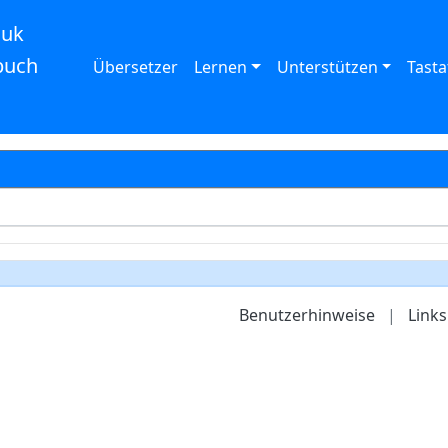
auk
buch
Übersetzer
Lernen
Unterstützen
Tasta
Benutzerhinweise
|
Links