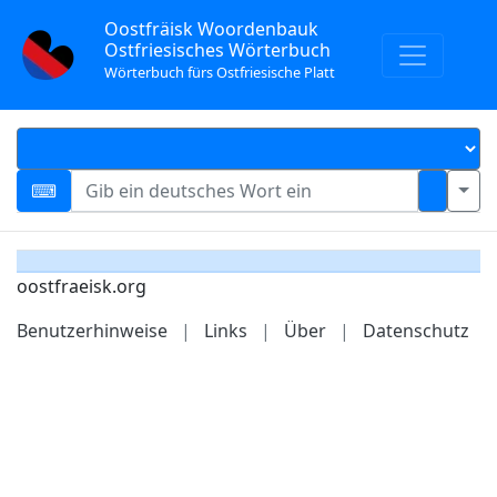
Oostfräisk Woordenbauk
Ostfriesisches Wörterbuch
Wörterbuch fürs Ostfriesische Platt
oostfraeisk.org
Benutzerhinweise
|
Links
|
Über
|
Datenschutz