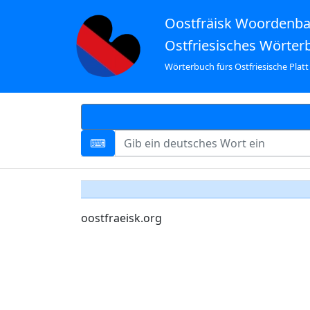
Oostfräisk Woordenb
Ostfriesisches Wörter
Wörterbuch fürs Ostfriesische Platt
oostfraeisk.org