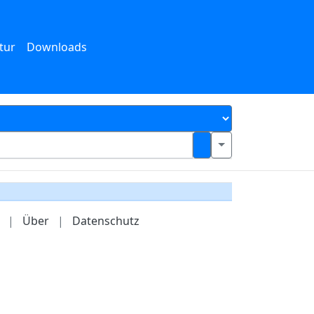
tur
Downloads
|
Über
|
Datenschutz