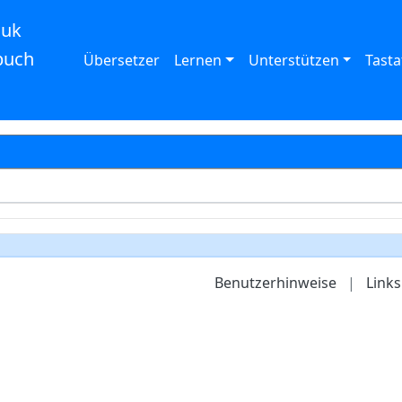
auk
buch
Übersetzer
Lernen
Unterstützen
Tasta
Benutzerhinweise
|
Links