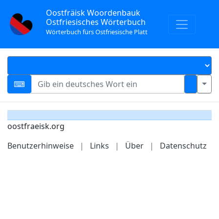
Oostfräisk Woordenbauk
Ostfriesisches Wörterbuch
Wörterbuch fürs Ostfriesische Platt
oostfraeisk.org
Benutzerhinweise
|
Links
|
Über
|
Datenschutz