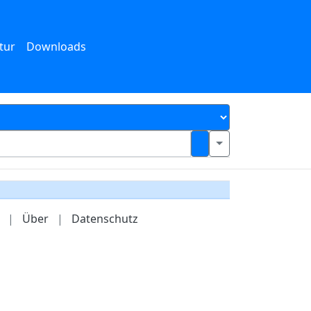
tur
Downloads
|
Über
|
Datenschutz