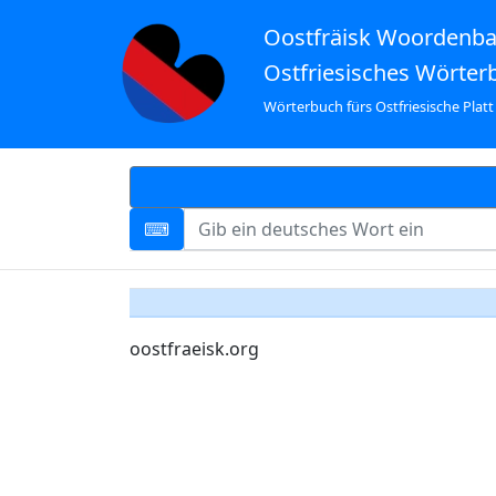
Oostfräisk Woordenb
Ostfriesisches Wörter
Wörterbuch fürs Ostfriesische Platt
oostfraeisk.org