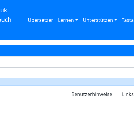
auk
buch
Übersetzer
Lernen
Unterstützen
Tasta
Benutzerhinweise
|
Links