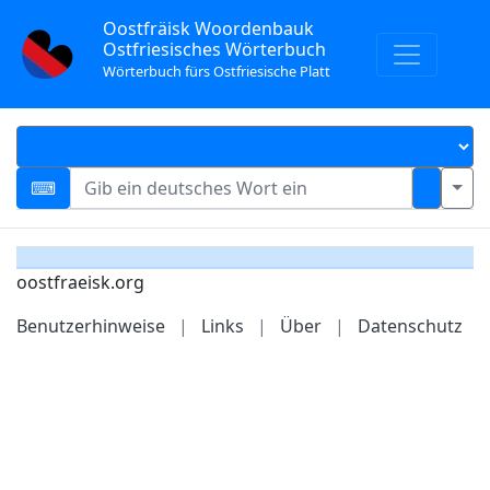
Oostfräisk Woordenbauk
Ostfriesisches Wörterbuch
Wörterbuch fürs Ostfriesische Platt
oostfraeisk.org
Benutzerhinweise
|
Links
|
Über
|
Datenschutz