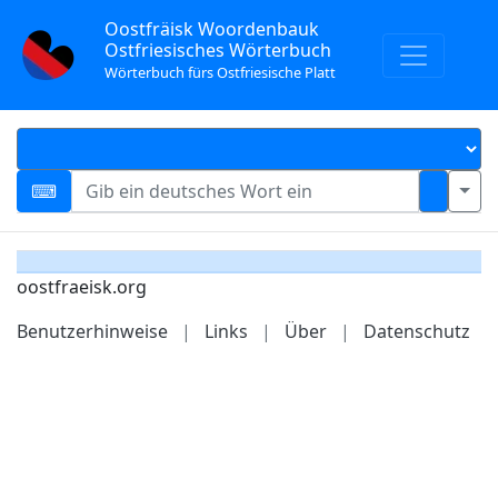
Oostfräisk Woordenbauk
Ostfriesisches Wörterbuch
Wörterbuch fürs Ostfriesische Platt
oostfraeisk.org
Benutzerhinweise
|
Links
|
Über
|
Datenschutz