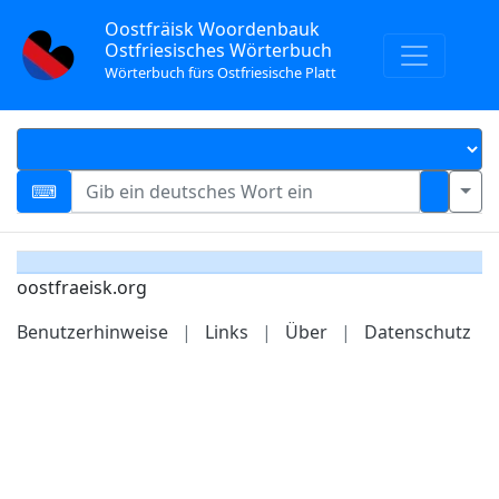
Oostfräisk Woordenbauk
Ostfriesisches Wörterbuch
Wörterbuch fürs Ostfriesische Platt
oostfraeisk.org
Benutzerhinweise
|
Links
|
Über
|
Datenschutz