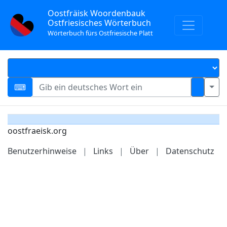
Oostfräisk Woordenbauk
Ostfriesisches Wörterbuch
Wörterbuch fürs Ostfriesische Platt
oostfraeisk.org
Benutzerhinweise
|
Links
|
Über
|
Datenschutz