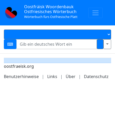
Oostfräisk Woordenbauk
Ostfriesisches Wörterbuch
Wörterbuch fürs Ostfriesische Platt
oostfraeisk.org
Benutzerhinweise
|
Links
|
Über
|
Datenschutz