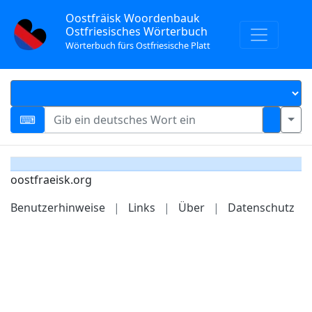
Oostfräisk Woordenbauk
Ostfriesisches Wörterbuch
Wörterbuch fürs Ostfriesische Platt
oostfraeisk.org
Benutzerhinweise
|
Links
|
Über
|
Datenschutz