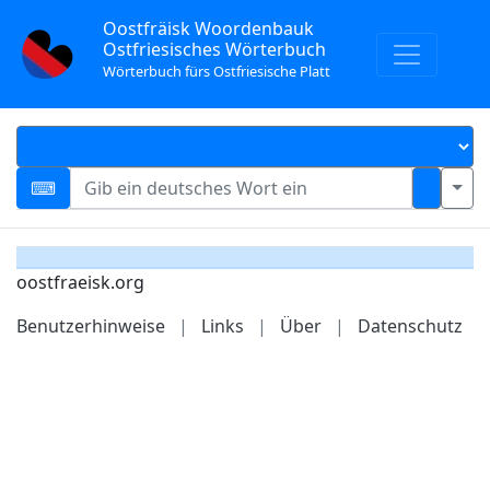
Oostfräisk Woordenbauk
Ostfriesisches Wörterbuch
Wörterbuch fürs Ostfriesische Platt
oostfraeisk.org
Benutzerhinweise
|
Links
|
Über
|
Datenschutz